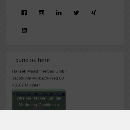
Found us here
Hansek Maschinenbau GmbH
Jacob-von-Korbach-Weg 80
48167 Münster
Bitte hier klicken, um die
Marketing-Cookies zu
akzeptieren und diesen
Inhalt zu aktivieren