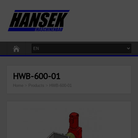
HWB-600-01
Home
>
Products
>
HWB-600-01